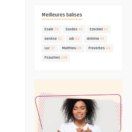
Meilleures balises
Esaïe
75
Exodes
41
Ezeckiel
51
Genèse
52
Job
42
Jérémie
56
Luc
37
Matthieu
39
Proverbes
44
Psaumes
158