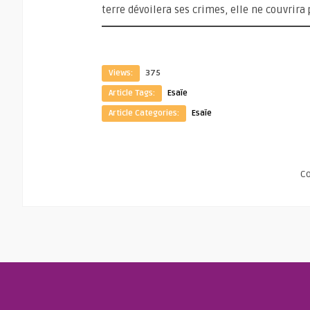
terre dévoilera ses crimes, elle ne couvrira 
Views:
375
Article Tags:
Esaïe
Article Categories:
Esaïe
C