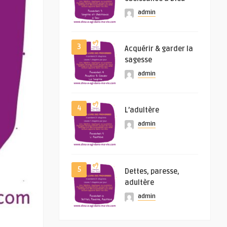
admin
3
Acquérir & garder la
sagesse
admin
4
L’adultère
admin
5
Dettes, paresse,
adultère
admin