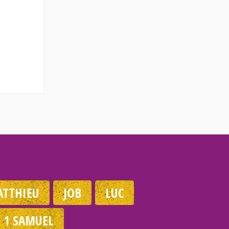
TTHIEU
JOB
LUC
1 SAMUEL