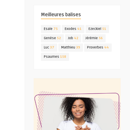
Meilleures balises
Esaïe
75
Exodes
41
Ezeckiel
51
Genèse
52
Job
42
Jérémie
56
Luc
37
Matthieu
39
Proverbes
44
Psaumes
158