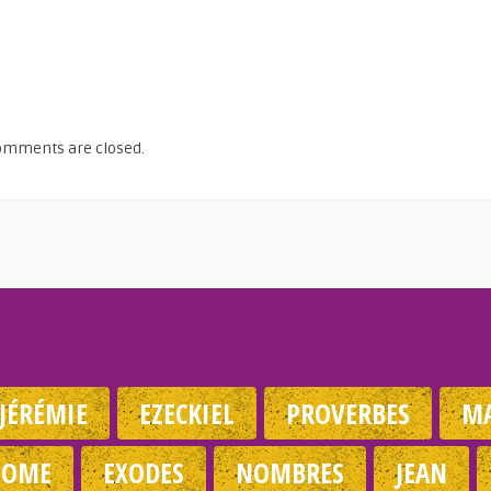
omments are closed.
JÉRÉMIE
EZECKIEL
PROVERBES
MA
NOME
EXODES
NOMBRES
JEAN