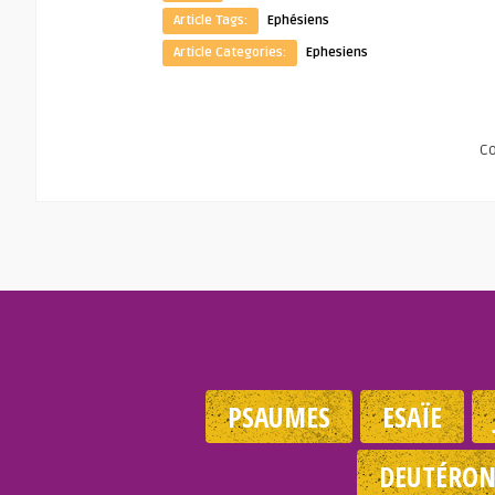
Article Tags:
Ephésiens
Article Categories:
Ephesiens
C
PSAUMES
ESAÏE
DEUTÉRO