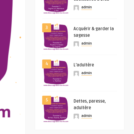
admin
3
Acquérir & garder la
sagesse
admin
4
L’adultère
admin
5
Dettes, paresse,
adultère
admin