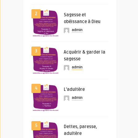
2
Sagesse et
obéissance à Dieu
admin
3
Acquérir & garder la
sagesse
admin
4
L’adultère
admin
5
Dettes, paresse,
adultère