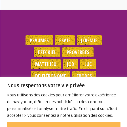
PSAUMES
ESAÏE
JÉRÉMIE
EZECKIEL
PROVERBES
MATTHIEU
JOB
LUC
DEUTÉRONOME
EXODES
Nous respectons votre vie privée.
NOMBRES
JEAN
1 SAMUEL
Nous utilisons des cookies pour améliorer votre expérience
de navigation, diffuser des publicités ou des contenus
Mentions légales
|
Politique de
personnalisés et analyser notre trafic. En cliquant sur « Tout
confidentialité
|
Partenaires
|
Dieu A Agi
accepter », vous consentez à notre utilisation des cookies.
Dans ma Vie
© 2026