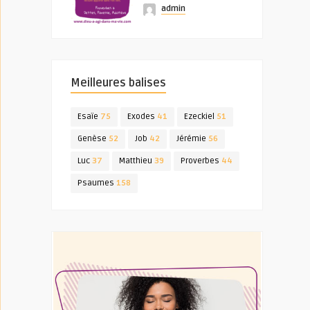
admin
Meilleures balises
Esaïe
75
Exodes
41
Ezeckiel
51
Genèse
52
Job
42
Jérémie
56
Luc
37
Matthieu
39
Proverbes
44
Psaumes
158