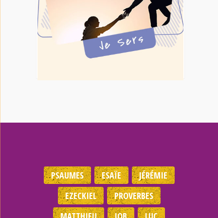
PSAUMES
ESAÏE
JÉRÉMIE
EZECKIEL
PROVERBES
MATTHIEU
JOB
LUC