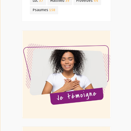
Luc
37
Matthieu
39
Proverbes
44
Psaumes
158