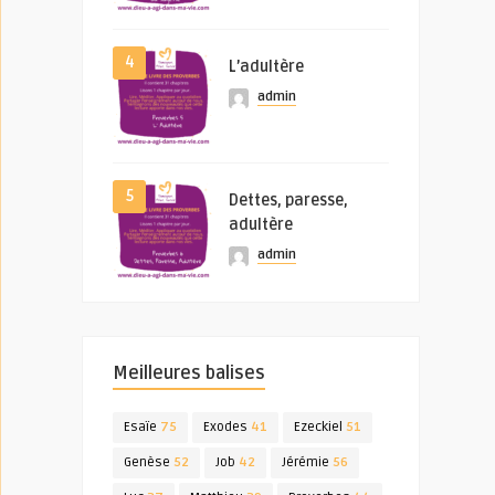
4
L’adultère
admin
5
Dettes, paresse,
adultère
admin
Meilleures balises
Esaïe
75
Exodes
41
Ezeckiel
51
Genèse
52
Job
42
Jérémie
56