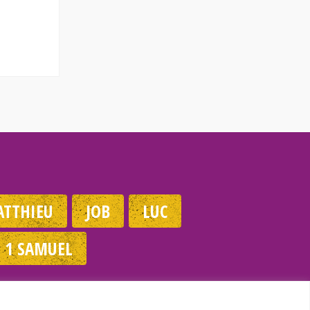
TTHIEU
JOB
LUC
1 SAMUEL
Dans ma Vie