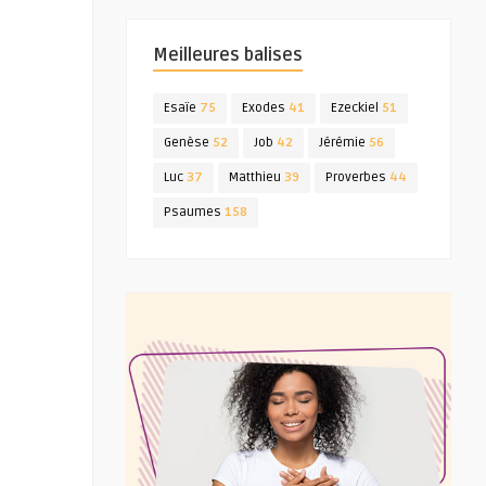
Meilleures balises
Esaïe
75
Exodes
41
Ezeckiel
51
Genèse
52
Job
42
Jérémie
56
Luc
37
Matthieu
39
Proverbes
44
Psaumes
158