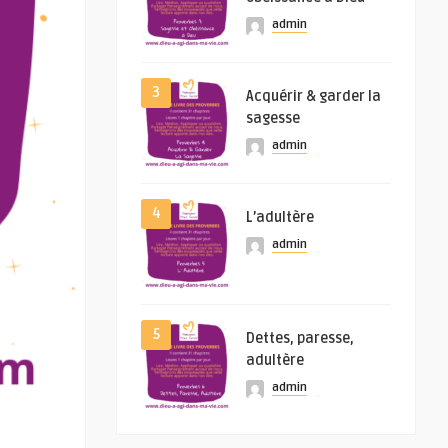
admin
3
Acquérir & garder la
sagesse
admin
4
L’adultère
admin
5
Dettes, paresse,
adultère
admin