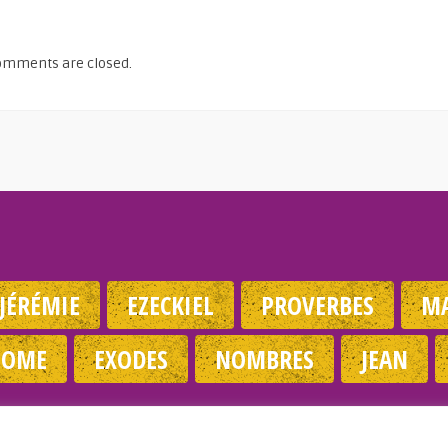
omments are closed.
JÉRÉMIE
EZECKIEL
PROVERBES
MA
NOME
EXODES
NOMBRES
JEAN
légales
|
Politique de confidentialité
|
Partenaires
|
Dieu A Agi 
© 2026