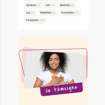
Genèse
52
Job
42
Jérémie
56
Luc
37
Matthieu
39
Proverbes
44
Psaumes
158