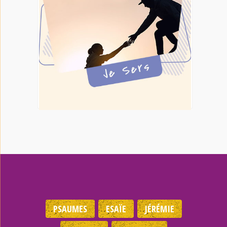
PSAUMES
ESAÏE
JÉRÉMIE