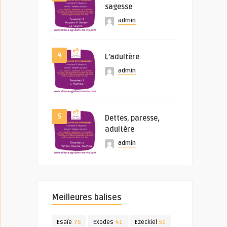
sagesse
admin
4
L’adultère
admin
5
Dettes, paresse,
adultère
admin
Meilleures balises
Esaïe
75
Exodes
41
Ezeckiel
51