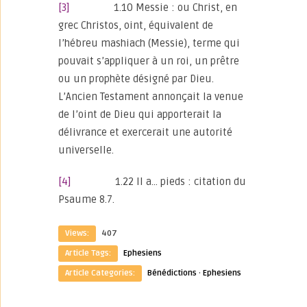
[3]
1.10 Messie : ou Christ, en
grec Christos, oint, équivalent de
l’hébreu mashiach (Messie), terme qui
pouvait s’appliquer à un roi, un prêtre
ou un prophète désigné par Dieu.
L’Ancien Testament annonçait la venue
de l’oint de Dieu qui apporterait la
délivrance et exercerait une autorité
universelle.
[4]
1.22 Il a… pieds : citation du
Psaume 8.7.
Views:
407
Article Tags:
Ephesiens
Article Categories:
Bénédictions
·
Ephesiens