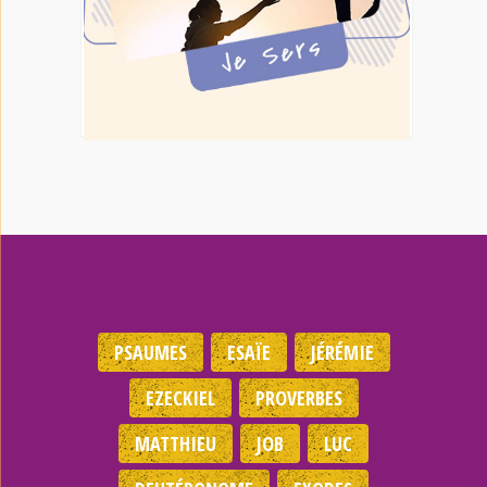
PSAUMES
ESAÏE
JÉRÉMIE
EZECKIEL
PROVERBES
MATTHIEU
JOB
LUC