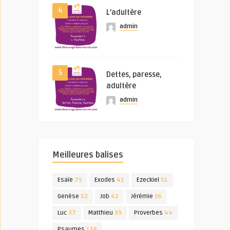
4
L’adultère
admin
5
Dettes, paresse,
adultère
admin
Meilleures balises
Esaïe
75
Exodes
41
Ezeckiel
51
Genèse
52
Job
42
Jérémie
56
Luc
37
Matthieu
39
Proverbes
44
Psaumes
158