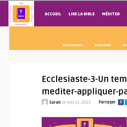
ACCUEIL
LIRE LA BIBLE
MÉDITER
PROVERBES
PSAUMES
N
Ecclesiaste-3-Un temp
mediter-appliquer-p
Partager
Sarah
on
mai 11, 2022