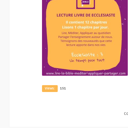
Views:
151
C