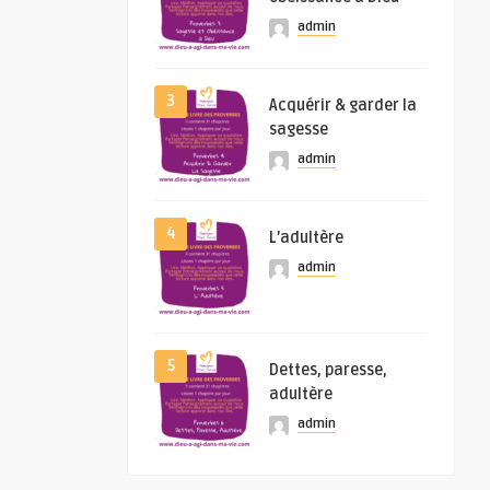
admin
3
Acquérir & garder la
sagesse
admin
4
L’adultère
admin
5
Dettes, paresse,
adultère
admin