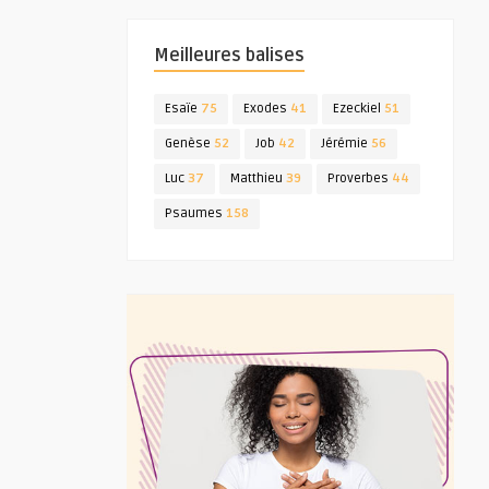
Meilleures balises
Esaïe
75
Exodes
41
Ezeckiel
51
Genèse
52
Job
42
Jérémie
56
Luc
37
Matthieu
39
Proverbes
44
Psaumes
158