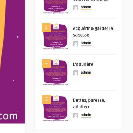
admin
3
Acquérir & garder la
sagesse
admin
4
L’adultère
admin
5
Dettes, paresse,
adultère
admin