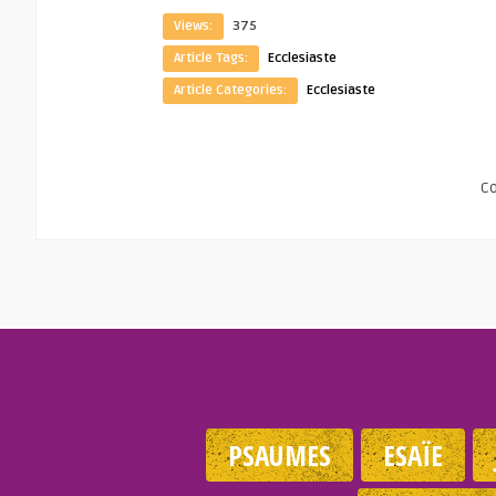
Views:
375
Article Tags:
Ecclesiaste
Article Categories:
Ecclesiaste
C
PSAUMES
ESAÏE