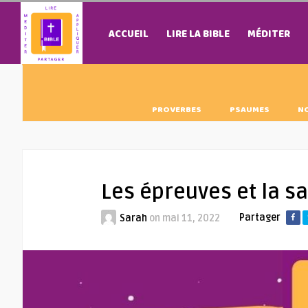
ACCUEIL
LIRE LA BIBLE
MÉDITER
PROVERBES
PSAUMES
N
Les épreuves et la s
Partager
Sarah
on
mai 11, 2022