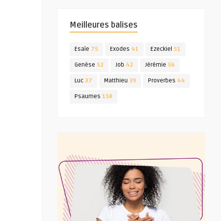
Meilleures balises
Esaïe
75
Exodes
41
Ezeckiel
51
Genèse
52
Job
42
Jérémie
56
Luc
37
Matthieu
39
Proverbes
44
Psaumes
158