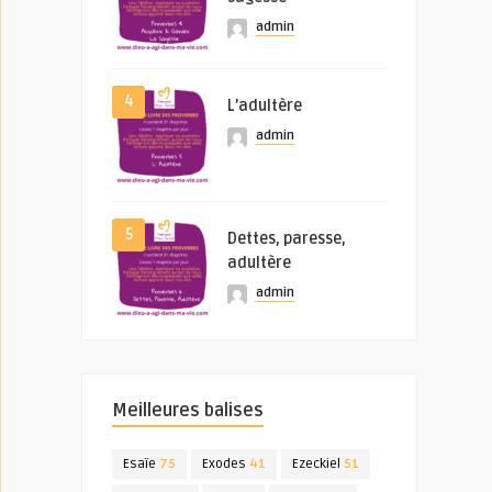
admin
4
L’adultère
admin
5
Dettes, paresse,
adultère
admin
Meilleures balises
Esaïe
75
Exodes
41
Ezeckiel
51