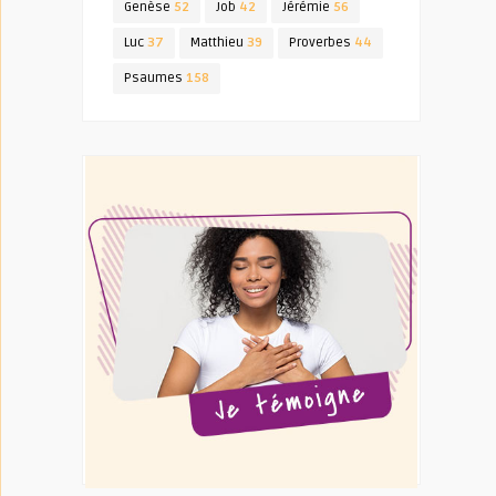
Genèse
52
Job
42
Jérémie
56
Luc
37
Matthieu
39
Proverbes
44
Psaumes
158