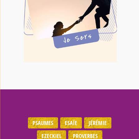
PSAUMES
ESAÏE
JÉRÉMIE
EZECKIEL
PROVERBES