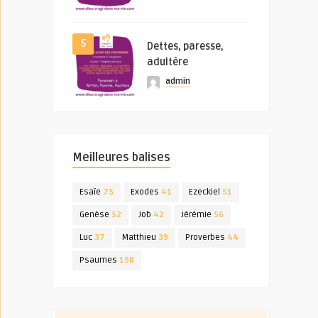
5
Dettes, paresse,
adultère
admin
Meilleures balises
Esaïe
75
Exodes
41
Ezeckiel
51
Genèse
52
Job
42
Jérémie
56
Luc
37
Matthieu
39
Proverbes
44
Psaumes
158