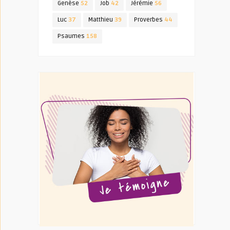
Genèse
52
Job
42
Jérémie
56
Luc
37
Matthieu
39
Proverbes
44
Psaumes
158