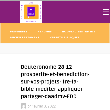
PROVERBES
PSAUMES
NOUVEAU TESTAMENT
ANCIEN TESTAMENT
VERSETS BIBLIQUES
Deuteronome-28-12-
prosperite-et-benediction-
sur-vos-projets-lire-la-
bible-mediter-appliquer-
partager-daadmv-EDD
on
février 3, 2022