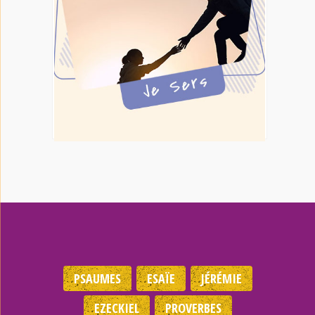
PSAUMES
ESAÏE
JÉRÉMIE
EZECKIEL
PROVERBES