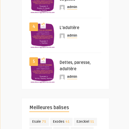
admin
4
L’adultère
admin
5
Dettes, paresse,
adultère
admin
Meilleures balises
Esaïe
75
Exodes
41
Ezeckiel
51