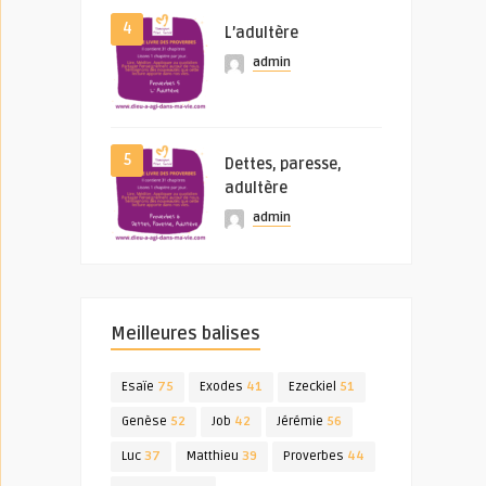
4
L’adultère
admin
5
Dettes, paresse,
adultère
admin
Meilleures balises
Esaïe
75
Exodes
41
Ezeckiel
51
Genèse
52
Job
42
Jérémie
56
Luc
37
Matthieu
39
Proverbes
44