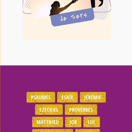
PSAUMES
ESAÏE
JÉRÉMIE
EZECKIEL
PROVERBES
MATTHIEU
JOB
LUC