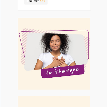
Psaumes
158