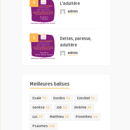
4
L’adultère
admin
5
Dettes, paresse,
adultère
admin
Meilleures balises
Esaïe
75
Exodes
41
Ezeckiel
51
Genèse
52
Job
42
Jérémie
56
Luc
37
Matthieu
39
Proverbes
44
Psaumes
158