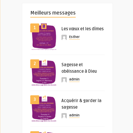
Meilleurs messages
1
Les vœux et les dîmes
Esther
2
Sagesse et
obéissance à Dieu
admin
3
Acquérir & garder la
sagesse
admin