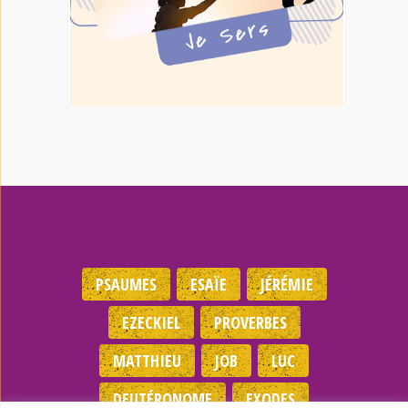
PSAUMES
ESAÏE
JÉRÉMIE
EZECKIEL
PROVERBES
MATTHIEU
JOB
LUC
DEUTÉRONOME
EXODES