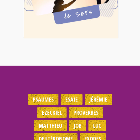
PSAUMES
ESAÏE
JÉRÉMIE
EZECKIEL
PROVERBES
MATTHIEU
JOB
LUC
DEUTÉRONOME
EXODES