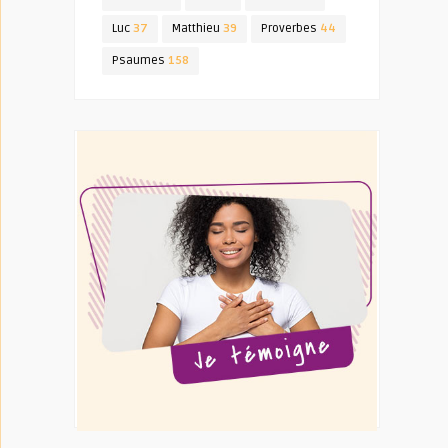
Luc
37
Matthieu
39
Proverbes
44
Psaumes
158