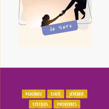
PSAUMES
ESAÏE
JÉRÉMIE
EZECKIEL
PROVERBES