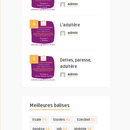
admin
4
L’adultère
admin
5
Dettes, paresse,
adultère
admin
Meilleures balises
Esaïe
75
Exodes
41
Ezeckiel
51
Genèse
52
Job
42
Jérémie
56