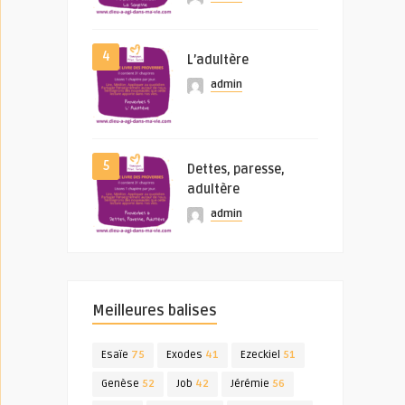
4
L’adultère
admin
5
Dettes, paresse,
adultère
admin
Meilleures balises
Esaïe
75
Exodes
41
Ezeckiel
51
Genèse
52
Job
42
Jérémie
56