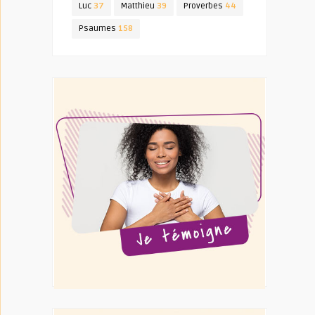
Luc
37
Matthieu
39
Proverbes
44
Psaumes
158