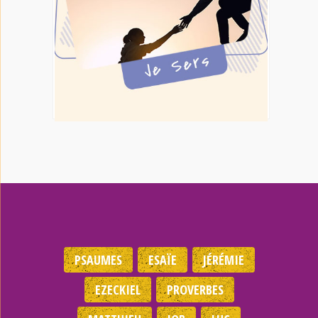
PSAUMES
ESAÏE
JÉRÉMIE
EZECKIEL
PROVERBES