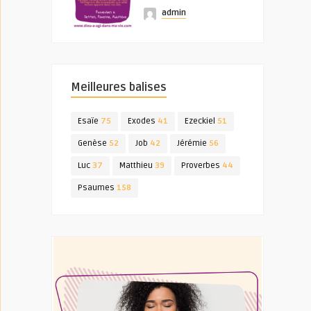
admin
Meilleures balises
Esaïe
75
Exodes
41
Ezeckiel
51
Genèse
52
Job
42
Jérémie
56
Luc
37
Matthieu
39
Proverbes
44
Psaumes
158