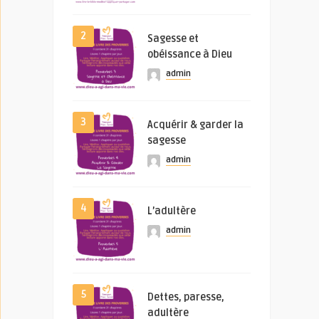
2
Sagesse et
obéissance à Dieu
admin
3
Acquérir & garder la
sagesse
admin
4
L’adultère
admin
5
Dettes, paresse,
adultère