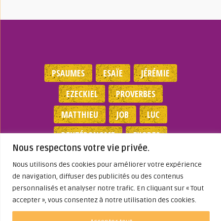
PSAUMES
ESAÏE
JÉRÉMIE
EZECKIEL
PROVERBES
MATTHIEU
JOB
LUC
DEUTÉRONOME
EXODES
Nous respectons votre vie privée.
NOMBRES
JEAN
1 SAMUEL
Nous utilisons des cookies pour améliorer votre expérience
de navigation, diffuser des publicités ou des contenus
Mentions légales
|
Politique de
personnalisés et analyser notre trafic. En cliquant sur « Tout
confidentialité
|
Partenaires
|
Dieu A Agi
accepter », vous consentez à notre utilisation des cookies.
Dans ma Vie
© 2026