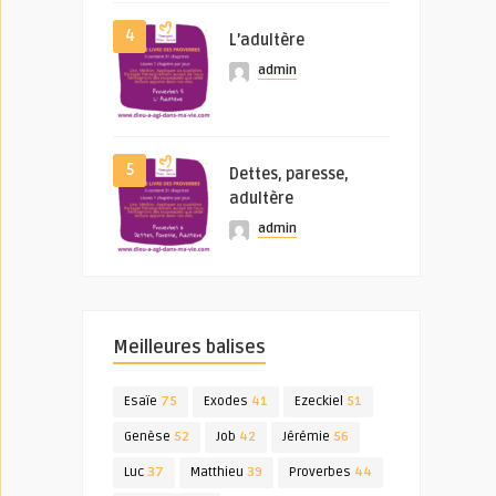
4
L’adultère
admin
5
Dettes, paresse,
adultère
admin
Meilleures balises
Esaïe
75
Exodes
41
Ezeckiel
51
Genèse
52
Job
42
Jérémie
56
Luc
37
Matthieu
39
Proverbes
44