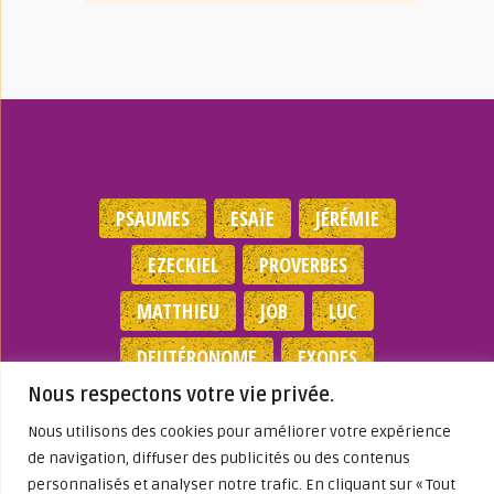
PSAUMES
ESAÏE
JÉRÉMIE
EZECKIEL
PROVERBES
MATTHIEU
JOB
LUC
DEUTÉRONOME
EXODES
Nous respectons votre vie privée.
NOMBRES
JEAN
1 SAMUEL
Nous utilisons des cookies pour améliorer votre expérience
de navigation, diffuser des publicités ou des contenus
Mentions légales
|
Politique de
personnalisés et analyser notre trafic. En cliquant sur « Tout
confidentialité
|
Partenaires
|
Dieu A Agi