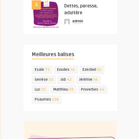
5
Dettes, paresse,
adultère
admin
Meilleures balises
Esaïe
75
Exodes
41
Ezeckiel
51
Genèse
52
Job
42
Jérémie
56
Luc
37
Matthieu
39
Proverbes
44
Psaumes
158