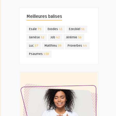
Meilleures balises
Esaïe
75
Exodes
41
Ezeckiel
51
Genèse
52
Job
42
Jérémie
56
Luc
37
Matthieu
39
Proverbes
44
Psaumes
158