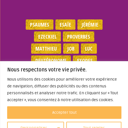
PSAUMES
ESAÏE
JÉRÉMIE
EZECKIEL
PROVERBES
MATTHIEU
JOB
LUC
DEUTÉRONOME
EXODES
Nous respectons votre vie privée.
NOMBRES
JEAN
1 SAMUEL
Nous utilisons des cookies pour améliorer votre expérience
de navigation, diffuser des publicités ou des contenus
Mentions légales
|
Politique de
personnalisés et analyser notre trafic. En cliquant sur « Tout
confidentialité
|
Partenaires
|
Dieu A Agi
accepter », vous consentez à notre utilisation des cookies.
Dans ma Vie
© 2026
Accepter tout
Personnaliser
Tout rejeter