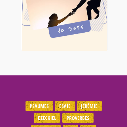
PSAUMES
ESAÏE
JÉRÉMIE
EZECKIEL
PROVERBES