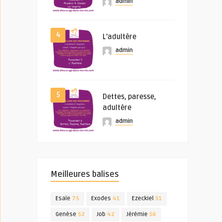
admin
4
L’adultère
admin
5
Dettes, paresse,
adultère
admin
Meilleures balises
Esaïe
75
Exodes
41
Ezeckiel
51
Genèse
52
Job
42
Jérémie
56