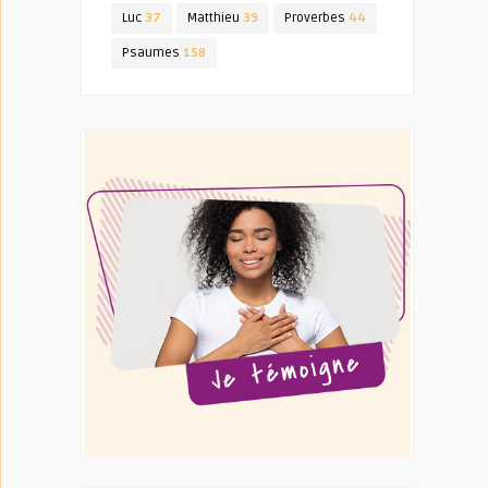
Luc
37
Matthieu
39
Proverbes
44
Psaumes
158