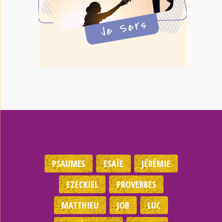
PSAUMES
ESAÏE
JÉRÉMIE
EZECKIEL
PROVERBES
MATTHIEU
JOB
LUC