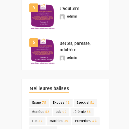
4
L’adultère
admin
5
Dettes, paresse,
adultère
admin
Meilleures balises
Esaïe
75
Exodes
41
Ezeckiel
51
Genèse
52
Job
42
Jérémie
56
Luc
37
Matthieu
39
Proverbes
44