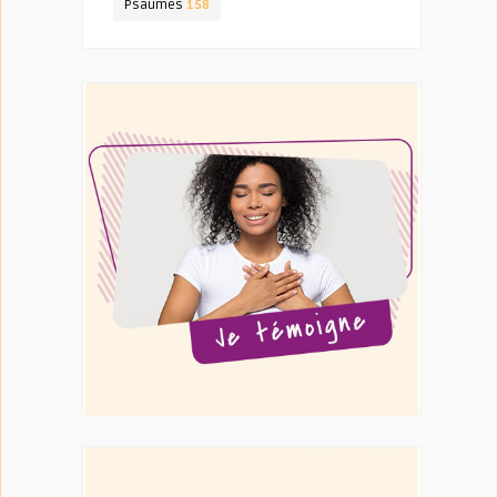
Psaumes
158