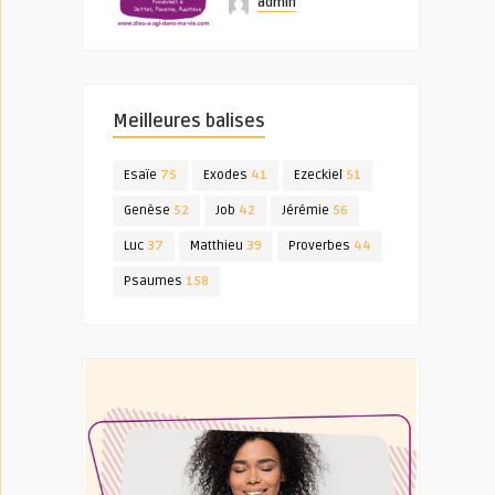
admin
Meilleures balises
Esaïe
75
Exodes
41
Ezeckiel
51
Genèse
52
Job
42
Jérémie
56
Luc
37
Matthieu
39
Proverbes
44
Psaumes
158