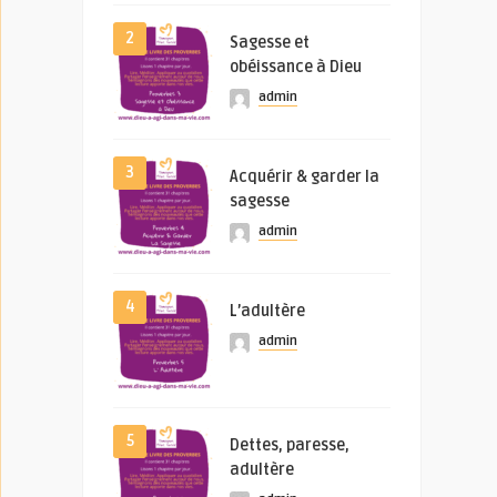
2
Sagesse et
obéissance à Dieu
admin
3
Acquérir & garder la
sagesse
admin
4
L’adultère
admin
5
Dettes, paresse,
adultère