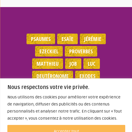
PSAUMES
ESAÏE
JÉRÉMIE
EZECKIEL
PROVERBES
MATTHIEU
JOB
LUC
DEUTÉRONOME
EXODES
Nous respectons votre vie privée.
NOMBRES
JEAN
1 SAMUEL
Nous utilisons des cookies pour améliorer votre expérience
de navigation, diffuser des publicités ou des contenus
Mentions légales
|
Politique de
confidentialité
|
Partenaires
|
Dieu A Agi
personnalisés et analyser notre trafic. En cliquant sur « Tout
Dans ma Vie
accepter », vous consentez à notre utilisation des cookies.
© 2026
Accepter tout