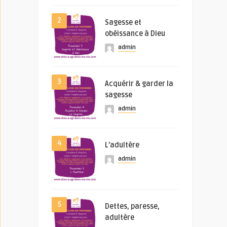
2
Sagesse et
obéissance à Dieu
admin
3
Acquérir & garder la
sagesse
admin
4
L’adultère
admin
5
Dettes, paresse,
adultère