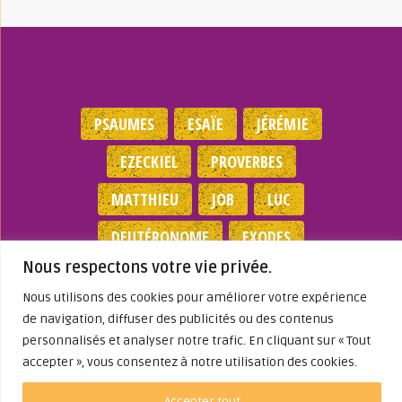
PSAUMES
ESAÏE
JÉRÉMIE
EZECKIEL
PROVERBES
MATTHIEU
JOB
LUC
DEUTÉRONOME
EXODES
Nous respectons votre vie privée.
NOMBRES
JEAN
1 SAMUEL
Nous utilisons des cookies pour améliorer votre expérience
de navigation, diffuser des publicités ou des contenus
Mentions légales
|
Politique de
personnalisés et analyser notre trafic. En cliquant sur « Tout
confidentialité
|
Partenaires
|
Dieu A Agi
accepter », vous consentez à notre utilisation des cookies.
Dans ma Vie
© 2026
Accepter tout