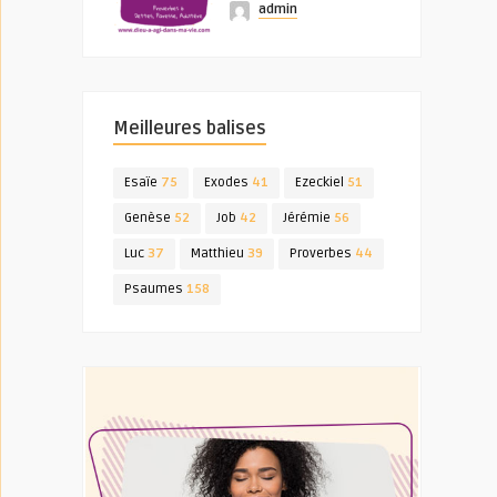
admin
Meilleures balises
Esaïe
75
Exodes
41
Ezeckiel
51
Genèse
52
Job
42
Jérémie
56
Luc
37
Matthieu
39
Proverbes
44
Psaumes
158