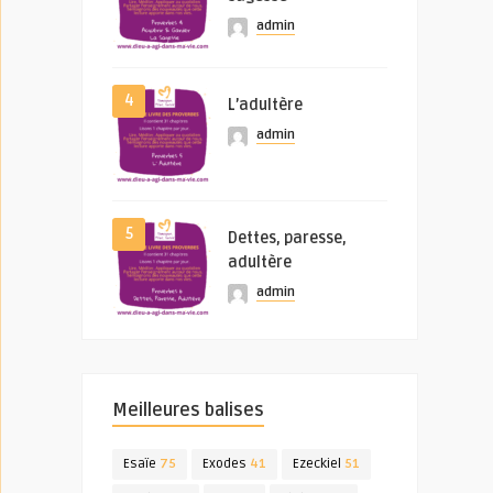
admin
4
L’adultère
admin
5
Dettes, paresse,
adultère
admin
Meilleures balises
Esaïe
75
Exodes
41
Ezeckiel
51