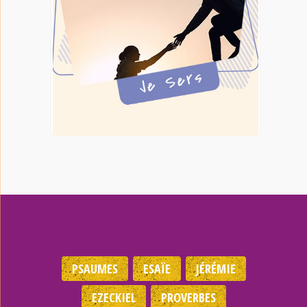
PSAUMES
ESAÏE
JÉRÉMIE
EZECKIEL
PROVERBES