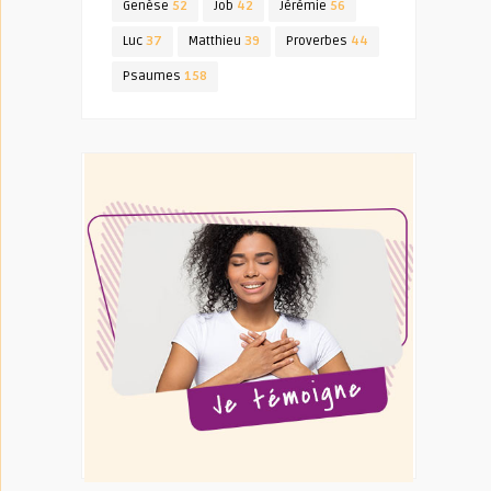
Genèse
52
Job
42
Jérémie
56
Luc
37
Matthieu
39
Proverbes
44
Psaumes
158