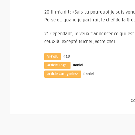
20 Il m’a dit: «Sais-tu pourquoi je suis ven
Perse et, quand je partirai, le chef de la Grè
21 Cependant, je veux t’annoncer ce qui est 
ceux-là, excepté Michel, votre chef.
Views:
413
Article Tags:
Daniel
Article Categories:
Daniel
C