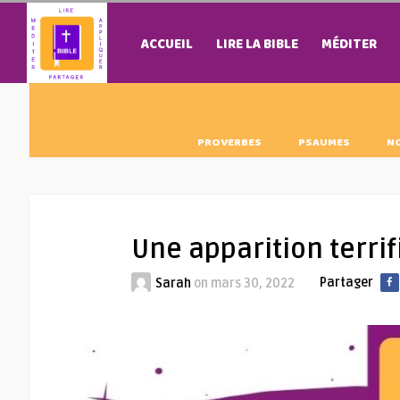
ACCUEIL
LIRE LA BIBLE
MÉDITER
PROVERBES
PSAUMES
N
Une apparition terrif
Partager
Sarah
on
mars 30, 2022