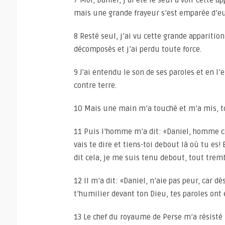
7 Moi, Daniel, j’ai été le seul à voir cette 
mais une grande frayeur s’est emparée d’eux 
8 Resté seul, j’ai vu cette grande apparitio
décomposés et j’ai perdu toute force.
9 J’ai entendu le son de ses paroles et en l
contre terre.
10 Mais une main m’a touché et m’a mis, t
11 Puis l’homme m’a dit: «Daniel, homme co
vais te dire et tiens-toi debout là où tu es!
dit cela, je me suis tenu debout, tout trem
12 Il m’a dit: «Daniel, n’aie pas peur, car 
t’humilier devant ton Dieu, tes paroles ont 
13 Le chef du royaume de Perse m’a résisté 