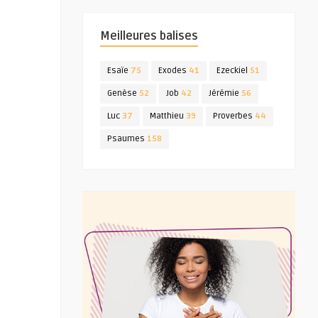
Meilleures balises
Esaïe
75
Exodes
41
Ezeckiel
51
Genèse
52
Job
42
Jérémie
56
Luc
37
Matthieu
39
Proverbes
44
Psaumes
158