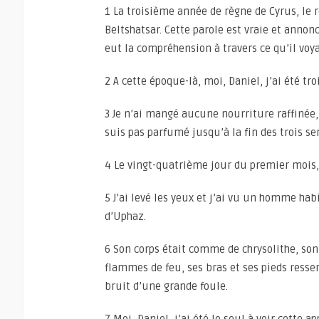
1 La troisième année de règne de Cyrus, le r
Beltshatsar. Cette parole est vraie et annon
eut la compréhension à travers ce qu’il voya
2 A cette époque-là, moi, Daniel, j’ai été tr
3 Je n’ai mangé aucune nourriture raffinée,
suis pas parfumé jusqu’à la fin des trois s
4 Le vingt-quatrième jour du premier mois, j
5 J’ai levé les yeux et j’ai vu un homme habi
d’Uphaz.
6 Son corps était comme de chrysolithe, son 
flammes de feu, ses bras et ses pieds ressem
bruit d’une grande foule.