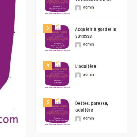
admin
3
Acquérir & garder la
sagesse
admin
4
L’adultère
admin
5
Dettes, paresse,
adultère
admin