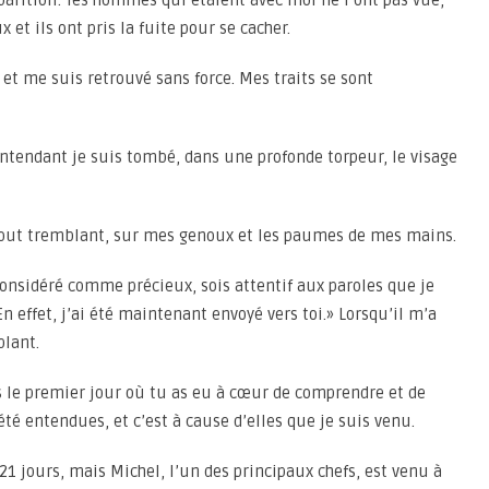
apparition: les hommes qui étaient avec moi ne l’ont pas vue,
et ils ont pris la fuite pour se cacher.
n et me suis retrouvé sans force. Mes traits se sont
’entendant je suis tombé, dans une profonde torpeur, le visage
out tremblant, sur mes genoux et les paumes de mes mains.
nsidéré comme précieux, sois attentif aux paroles que je
 En effet, j’ai été maintenant envoyé vers toi.» Lorsqu’il m’a
blant.
dès le premier jour où tu as eu à cœur de comprendre et de
été entendues, et c’est à cause d’elles que je suis venu.
21 jours, mais Michel, l’un des principaux chefs, est venu à