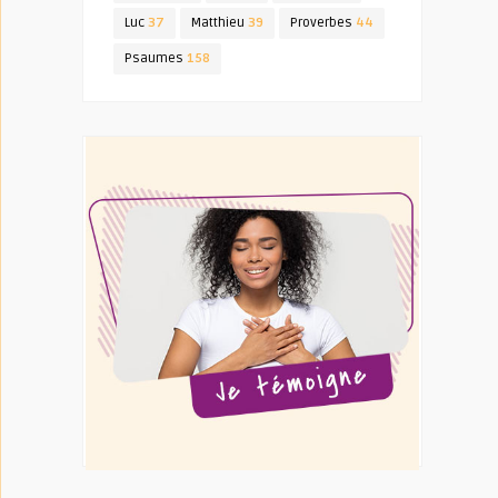
Luc
37
Matthieu
39
Proverbes
44
Psaumes
158