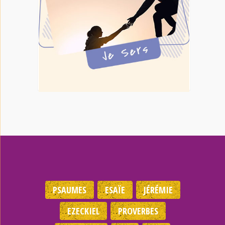
PSAUMES
ESAÏE
JÉRÉMIE
EZECKIEL
PROVERBES