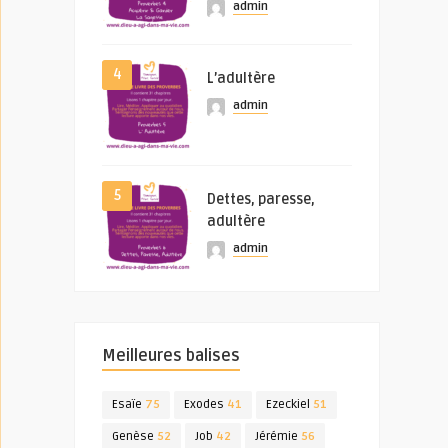
admin
4
L’adultère
admin
5
Dettes, paresse,
adultère
admin
Meilleures balises
Esaïe
75
Exodes
41
Ezeckiel
51
Genèse
52
Job
42
Jérémie
56