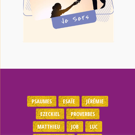
PSAUMES
ESAÏE
JÉRÉMIE
EZECKIEL
PROVERBES
MATTHIEU
JOB
LUC