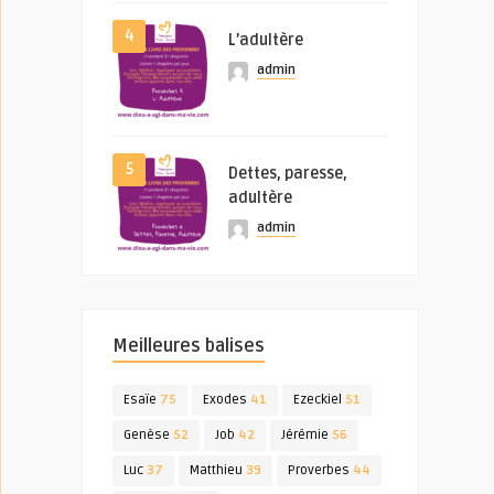
4
L’adultère
admin
5
Dettes, paresse,
adultère
admin
Meilleures balises
Esaïe
75
Exodes
41
Ezeckiel
51
Genèse
52
Job
42
Jérémie
56
Luc
37
Matthieu
39
Proverbes
44