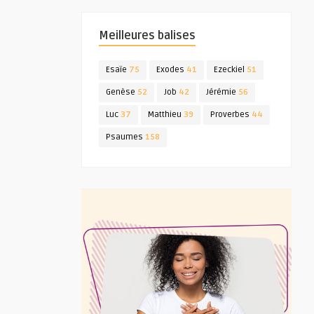
Meilleures balises
Esaïe
75
Exodes
41
Ezeckiel
51
Genèse
52
Job
42
Jérémie
56
Luc
37
Matthieu
39
Proverbes
44
Psaumes
158