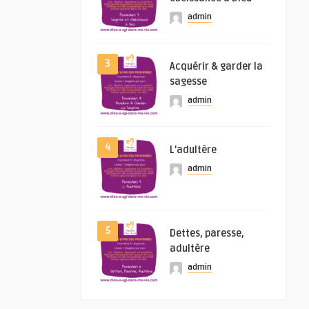
admin
3
Acquérir & garder la
sagesse
admin
4
L’adultère
admin
5
Dettes, paresse,
adultère
admin