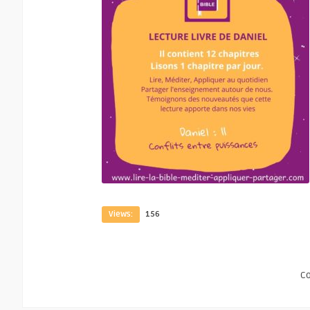
Views:
156
C