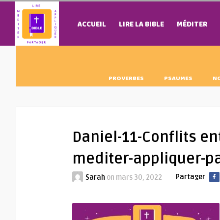
ACCUEIL
LIRE LA BIBLE
MÉDITER
PROVERBES
PSAUMES
N
Daniel-11-Conflits en
mediter-appliquer-p
Partager
Sarah
on
mars 30, 2022