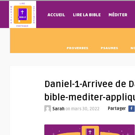
ACCUEIL
LIRE LA BIBLE
MÉDITER
PROVERBES
PSAUMES
N
Daniel-1-Arrivee de D
bible-mediter-appli
Partager
Sarah
on
mars 30, 2022