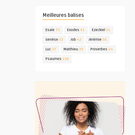
Meilleures balises
Esaïe
75
Exodes
41
Ezeckiel
51
Genèse
52
Job
42
Jérémie
56
Luc
37
Matthieu
39
Proverbes
44
Psaumes
158