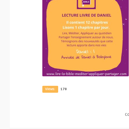
Views:
178
C