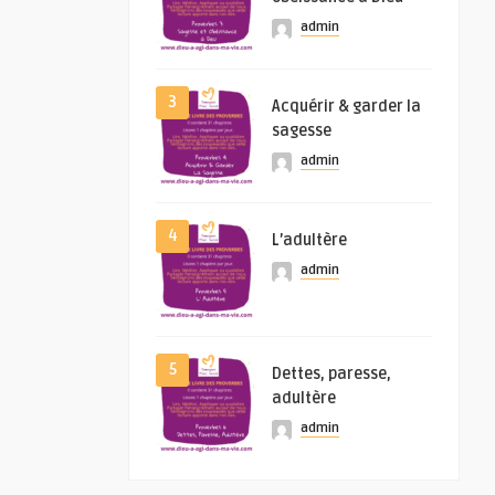
admin
3
Acquérir & garder la
sagesse
admin
4
L’adultère
admin
5
Dettes, paresse,
adultère
admin