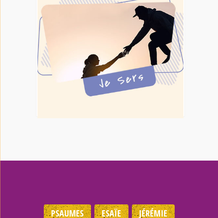
PSAUMES
ESAÏE
JÉRÉMIE