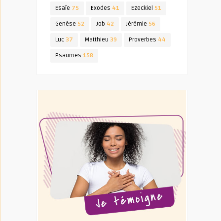
Esaïe
75
Exodes
41
Ezeckiel
51
Genèse
52
Job
42
Jérémie
56
Luc
37
Matthieu
39
Proverbes
44
Psaumes
158