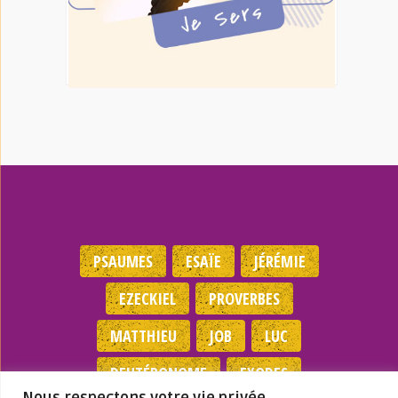
PSAUMES
ESAÏE
JÉRÉMIE
EZECKIEL
PROVERBES
MATTHIEU
JOB
LUC
DEUTÉRONOME
EXODES
Nous respectons votre vie privée.