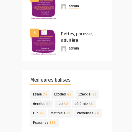
admin
5
Dettes, paresse,
adultère
admin
Meilleures balises
Esaïe
75
Exodes
41
Ezeckiel
51
Genèse
52
Job
42
Jérémie
56
Luc
37
Matthieu
39
Proverbes
44
Psaumes
158