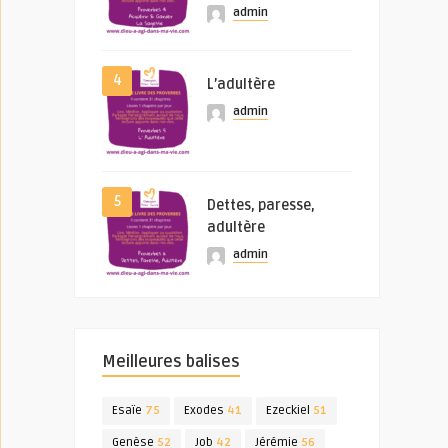
admin
4
L’adultère
admin
5
Dettes, paresse,
adultère
admin
Meilleures balises
Esaïe
75
Exodes
41
Ezeckiel
51
Genèse
52
Job
42
Jérémie
56