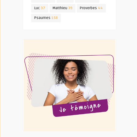
Luc
37
Matthieu
39
Proverbes
44
Psaumes
158