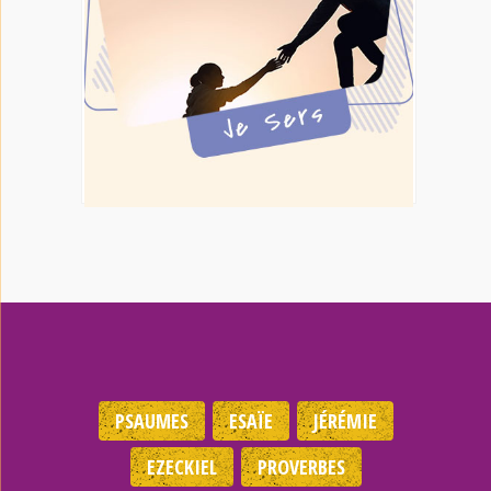
PSAUMES
ESAÏE
JÉRÉMIE
EZECKIEL
PROVERBES