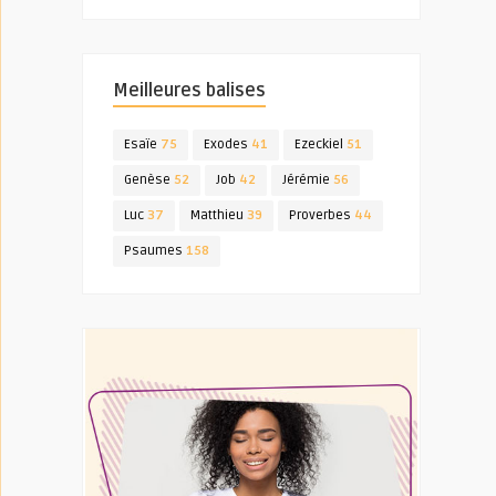
Meilleures balises
Esaïe
75
Exodes
41
Ezeckiel
51
Genèse
52
Job
42
Jérémie
56
Luc
37
Matthieu
39
Proverbes
44
Psaumes
158