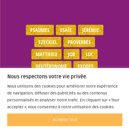
PSAUMES
ESAÏE
JÉRÉMIE
EZECKIEL
PROVERBES
MATTHIEU
JOB
LUC
DEUTÉRONOME
EXODES
Nous respectons votre vie privée.
NOMBRES
JEAN
1 SAMUEL
Nous utilisons des cookies pour améliorer votre expérience
de navigation, diffuser des publicités ou des contenus
Mentions légales
|
Politique de
personnalisés et analyser notre trafic. En cliquant sur « Tout
confidentialité
|
Partenaires
|
Dieu A Agi
Dans ma Vie
accepter », vous consentez à notre utilisation des cookies.
© 2026
Accepter tout