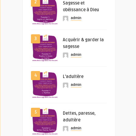
2
Sagesse et
obéissance à Dieu
admin
3
Acquérir & garder la
sagesse
admin
4
L’adultère
admin
5
Dettes, paresse,
adultère
admin