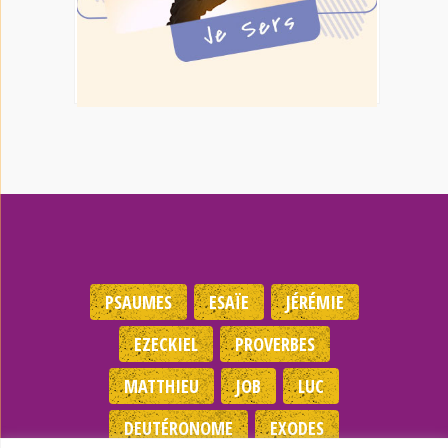
PSAUMES
ESAÏE
JÉRÉMIE
EZECKIEL
PROVERBES
MATTHIEU
JOB
LUC
DEUTÉRONOME
EXODES