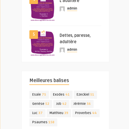
L’adultère
admin
5
Dettes, paresse,
adultère
admin
Meilleures balises
Esaïe
75
Exodes
41
Ezeckiel
51
Genèse
52
Job
42
Jérémie
56
Luc
37
Matthieu
39
Proverbes
44
Psaumes
158