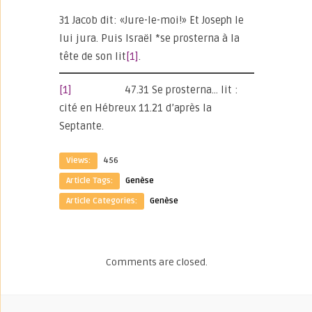
31 Jacob dit: «Jure-le-moi!» Et Joseph le
lui jura. Puis Israël *se prosterna à la
tête de son lit
[1]
.
[1]
47.31 Se prosterna… lit :
cité en Hébreux 11.21 d’après la
Septante.
Views:
456
Article Tags:
Genèse
Article Categories:
Genèse
Comments are closed.