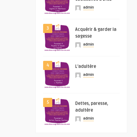
admin
3
Acquérir & garder la
sagesse
admin
4
L’adultère
admin
5
Dettes, paresse,
adultère
admin