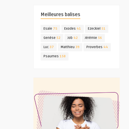
Meilleures balises
Esaïe
75
Exodes
41
Ezeckiel
51
Genèse
52
Job
42
Jérémie
56
Luc
37
Matthieu
39
Proverbes
44
Psaumes
158