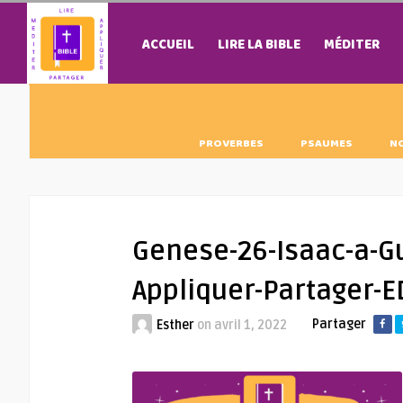
ACCUEIL
LIRE LA BIBLE
MÉDITER
PROVERBES
PSAUMES
N
Genese-26-Isaac-a-Gu
Appliquer-Partager-
Partager
Esther
on
avril 1, 2022