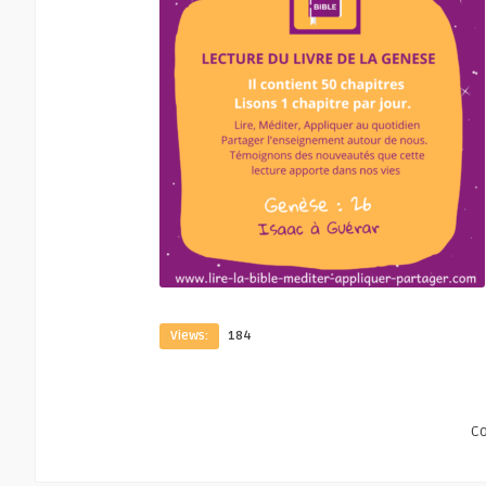
Views:
184
C