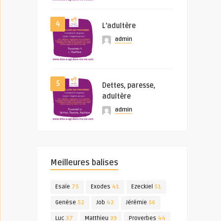
4
L’adultère
admin
5
Dettes, paresse,
adultère
admin
Meilleures balises
Esaïe
75
Exodes
41
Ezeckiel
51
Genèse
52
Job
42
Jérémie
56
Luc
37
Matthieu
39
Proverbes
44