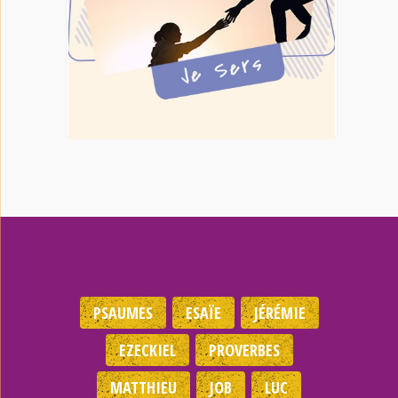
PSAUMES
ESAÏE
JÉRÉMIE
EZECKIEL
PROVERBES
MATTHIEU
JOB
LUC