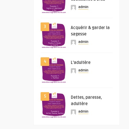
admin
3
Acquérir & garder la
sagesse
admin
4
L’adultère
admin
5
Dettes, paresse,
adultère
admin