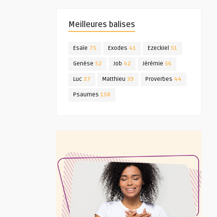
Meilleures balises
Esaïe
75
Exodes
41
Ezeckiel
51
Genèse
52
Job
42
Jérémie
56
Luc
37
Matthieu
39
Proverbes
44
Psaumes
158