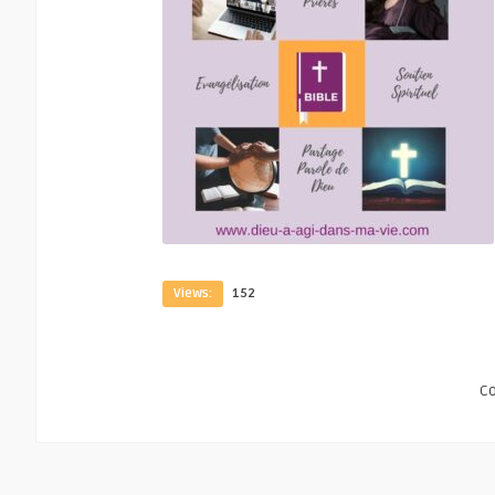
Views:
152
C