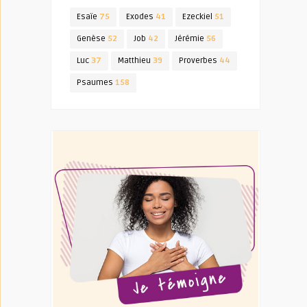
Esaïe
75
Exodes
41
Ezeckiel
51
Genèse
52
Job
42
Jérémie
56
Luc
37
Matthieu
39
Proverbes
44
Psaumes
158