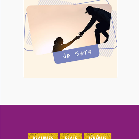
PSAUMES
ESAÏE
JÉRÉMIE