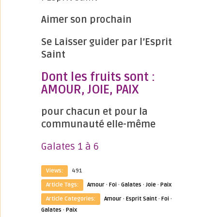
Aimer son prochain
Se Laisser guider par l’Esprit
Saint
Dont les fruits sont :
AMOUR, JOIE, PAIX
pour chacun et pour la
communauté elle-même
Galates 1 à 6
Views:
491
Article Tags:
Amour
·
Foi
·
Galates
·
Joie
·
Paix
Article Categories:
Amour
·
Esprit Saint
·
Foi
·
Galates
·
Paix