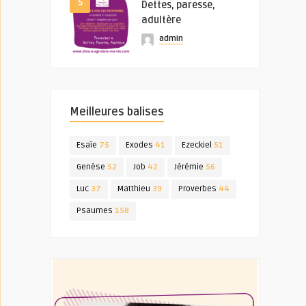
5
Dettes, paresse,
adultère
admin
Meilleures balises
Esaïe
75
Exodes
41
Ezeckiel
51
Genèse
52
Job
42
Jérémie
56
Luc
37
Matthieu
39
Proverbes
44
Psaumes
158