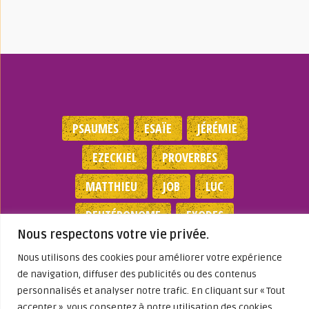
PSAUMES
ESAÏE
JÉRÉMIE
EZECKIEL
PROVERBES
MATTHIEU
JOB
LUC
DEUTÉRONOME
EXODES
Nous respectons votre vie privée.
NOMBRES
JEAN
1 SAMUEL
Nous utilisons des cookies pour améliorer votre expérience
de navigation, diffuser des publicités ou des contenus
Mentions légales
|
Politique de
personnalisés et analyser notre trafic. En cliquant sur « Tout
confidentialité
|
Partenaires
|
Dieu A Agi
accepter », vous consentez à notre utilisation des cookies.