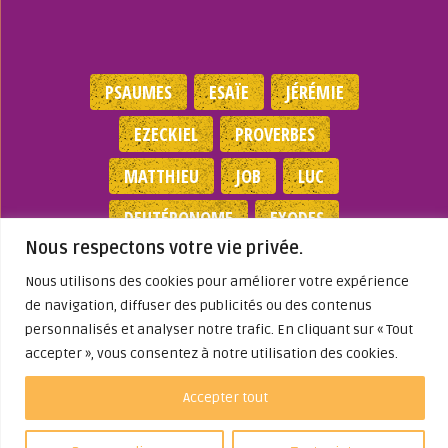
PSAUMES
ESAÏE
JÉRÉMIE
EZECKIEL
PROVERBES
MATTHIEU
JOB
LUC
DEUTÉRONOME
EXODES
Nous respectons votre vie privée.
NOMBRES
JEAN
1 SAMUEL
Nous utilisons des cookies pour améliorer votre expérience
de navigation, diffuser des publicités ou des contenus
Mentions légales
|
Politique de
personnalisés et analyser notre trafic. En cliquant sur « Tout
confidentialité
|
Partenaires
|
Dieu A Agi
accepter », vous consentez à notre utilisation des cookies.
Dans ma Vie
© 2026
Accepter tout