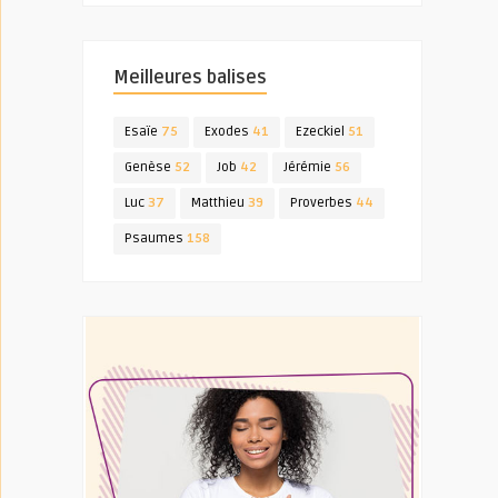
Meilleures balises
Esaïe
75
Exodes
41
Ezeckiel
51
Genèse
52
Job
42
Jérémie
56
Luc
37
Matthieu
39
Proverbes
44
Psaumes
158