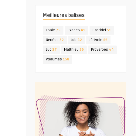
Meilleures balises
Esaïe
75
Exodes
41
Ezeckiel
51
Genèse
52
Job
42
Jérémie
56
Luc
37
Matthieu
39
Proverbes
44
Psaumes
158