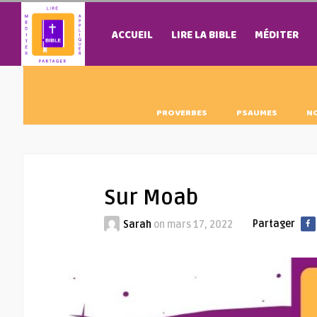
ACCUEIL
LIRE LA BIBLE
MÉDITER
PROVERBES
PSAUMES
N
Sur Moab
Partager
Sarah
on
mars 17, 2022