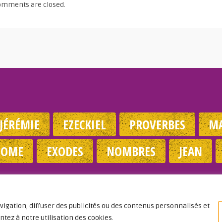
omments are closed.
JÉRÉMIE
EZECKIEL
PROVERBES
MA
NOME
EXODES
NOMBRES
JEAN
légales
|
Politique de confidentialité
|
Partenaires
|
Dieu A Agi 
© 2026
igation, diffuser des publicités ou des contenus personnalisés et
ntez à notre utilisation des cookies.