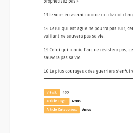
prophétisez pas!»
13 Je vous écraserai comme un chariot charg
14 Celui qui est agile ne pourra pas fuir, ce
vaillant ne sauvera pas sa vie.
15 Celui qui manie l’arc ne résistera pas, ce
sauvera pas sa vie.
16 Le plus courageux des guerriers s’enfuira
Views:
409
Article Tags:
Amos
Article Categories:
Amos