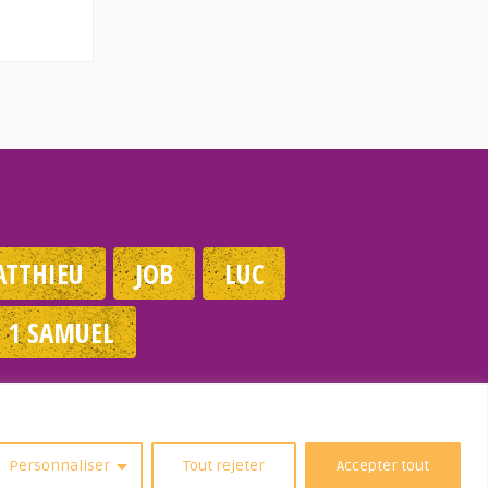
TTHIEU
JOB
LUC
1 SAMUEL
Dans ma Vie
Personnaliser
Tout rejeter
Accepter tout