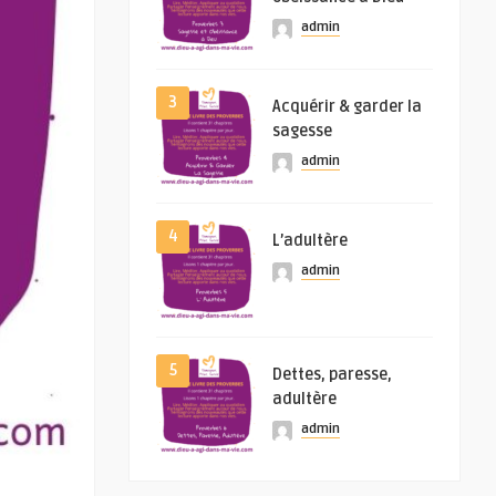
admin
3
Acquérir & garder la
sagesse
admin
4
L’adultère
admin
5
Dettes, paresse,
adultère
admin