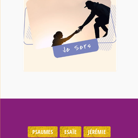
PSAUMES
ESAÏE
JÉRÉMIE