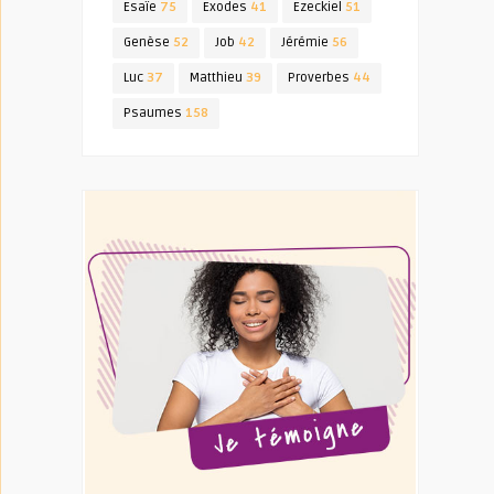
Esaïe
75
Exodes
41
Ezeckiel
51
Genèse
52
Job
42
Jérémie
56
Luc
37
Matthieu
39
Proverbes
44
Psaumes
158