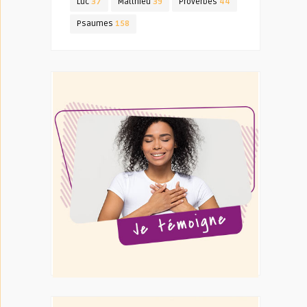
Luc
37
Matthieu
39
Proverbes
44
Psaumes
158