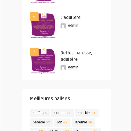
4
L’adultère
admin
5
Dettes, paresse,
adultère
admin
Meilleures balises
Esaïe
75
Exodes
41
Ezeckiel
51
Genèse
52
Job
42
Jérémie
56