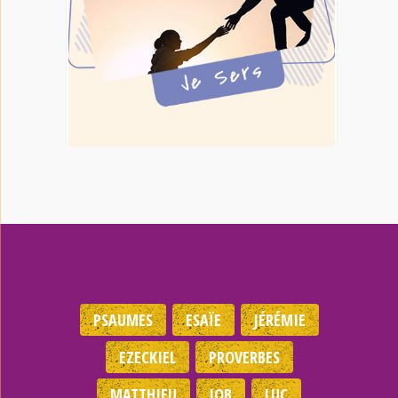
PSAUMES
ESAÏE
JÉRÉMIE
EZECKIEL
PROVERBES
MATTHIEU
JOB
LUC