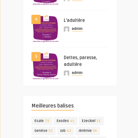
4
L’adultère
admin
5
Dettes, paresse,
adultère
admin
Meilleures balises
Esaïe
75
Exodes
41
Ezeckiel
51
Genèse
52
Job
42
Jérémie
56