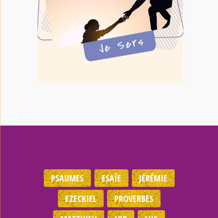
PSAUMES
ESAÏE
JÉRÉMIE
EZECKIEL
PROVERBES