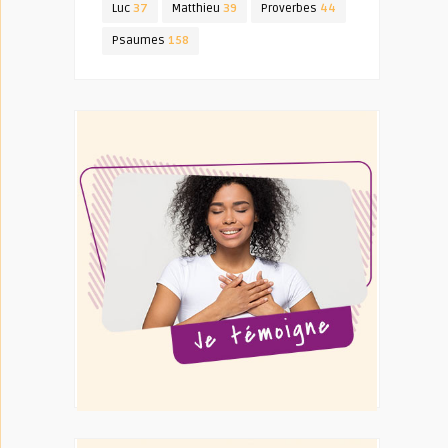
Luc
37
Matthieu
39
Proverbes
44
Psaumes
158