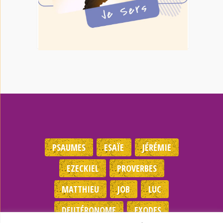
PSAUMES
ESAÏE
JÉRÉMIE
EZECKIEL
PROVERBES
MATTHIEU
JOB
LUC
DEUTÉRONOME
EXODES