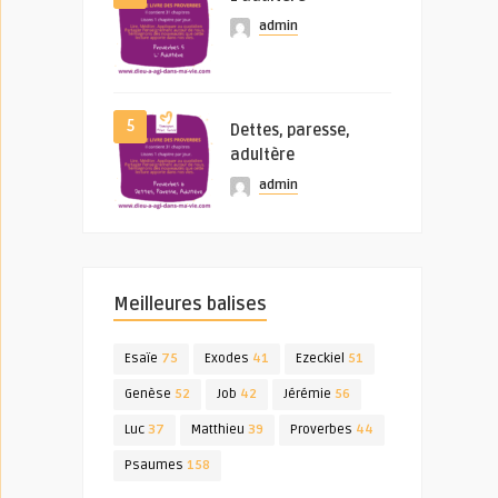
admin
5
Dettes, paresse,
adultère
admin
Meilleures balises
Esaïe
75
Exodes
41
Ezeckiel
51
Genèse
52
Job
42
Jérémie
56
Luc
37
Matthieu
39
Proverbes
44
Psaumes
158