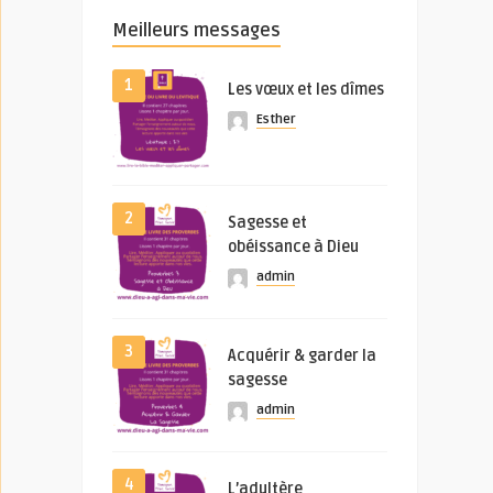
Meilleurs messages
1
Les vœux et les dîmes
Esther
2
Sagesse et
obéissance à Dieu
admin
3
Acquérir & garder la
sagesse
admin
4
L’adultère