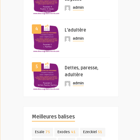
admin
4
L’adultère
admin
5
Dettes, paresse,
adultère
admin
Meilleures balises
Esaïe
75
Exodes
41
Ezeckiel
51