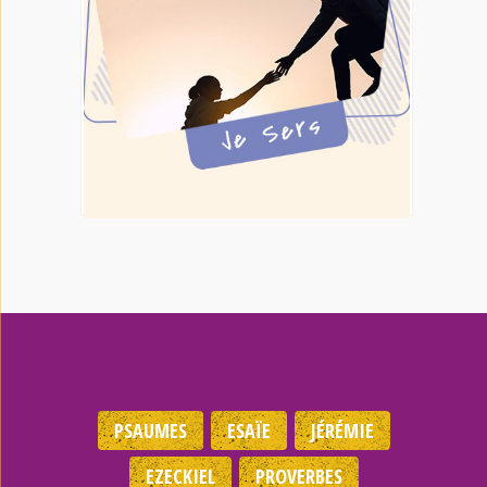
PSAUMES
ESAÏE
JÉRÉMIE
EZECKIEL
PROVERBES