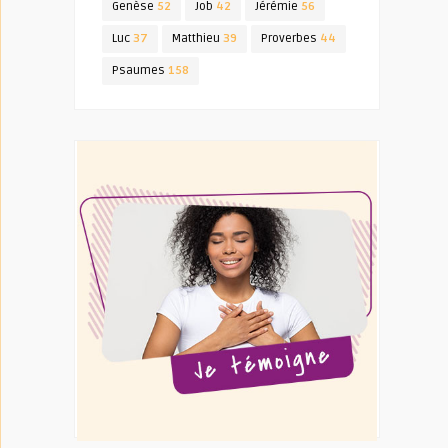
Genèse
52
Job
42
Jérémie
56
Luc
37
Matthieu
39
Proverbes
44
Psaumes
158