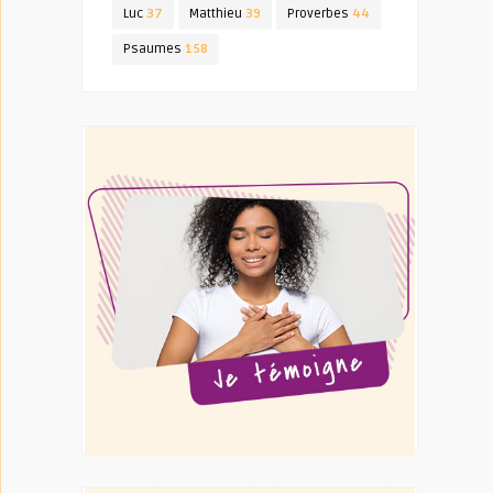
Luc
37
Matthieu
39
Proverbes
44
Psaumes
158