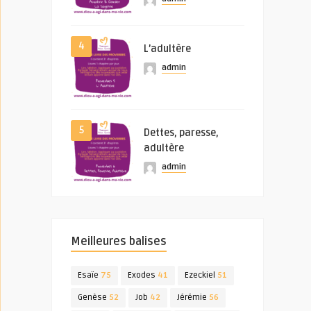
4
L’adultère
admin
5
Dettes, paresse,
adultère
admin
Meilleures balises
Esaïe
75
Exodes
41
Ezeckiel
51
Genèse
52
Job
42
Jérémie
56