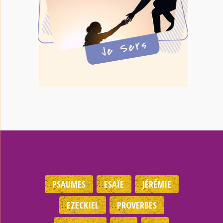
PSAUMES
ESAÏE
JÉRÉMIE
EZECKIEL
PROVERBES