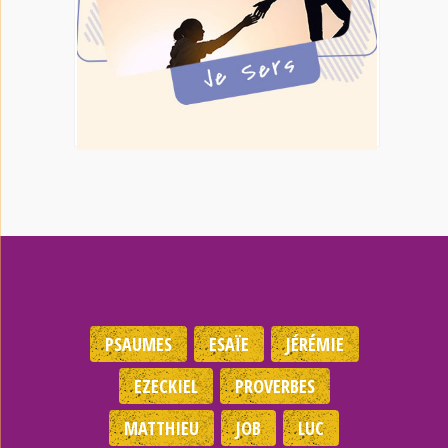
PSAUMES
ESAÏE
JÉRÉMIE
EZECKIEL
PROVERBES
MATTHIEU
JOB
LUC