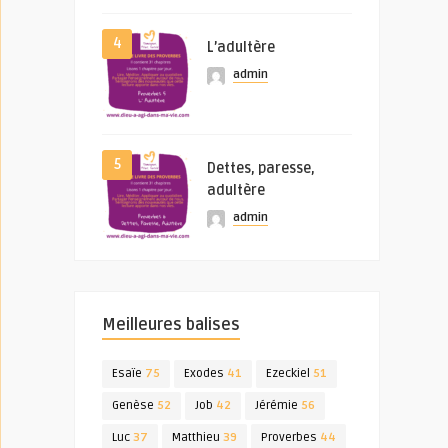
4
L’adultère
admin
5
Dettes, paresse,
adultère
admin
Meilleures balises
Esaïe
75
Exodes
41
Ezeckiel
51
Genèse
52
Job
42
Jérémie
56
Luc
37
Matthieu
39
Proverbes
44